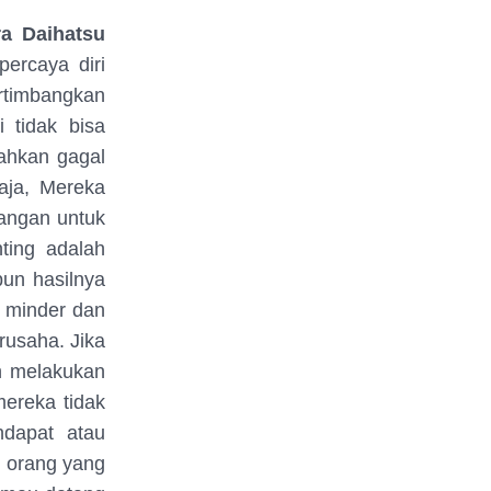
a Daihatsu
ercaya diri
timbangkan
 tidak bisa
ahkan gagal
aja, Mereka
langan untuk
ting adalah
un hasilnya
 minder dan
rusaha. Jika
n melakukan
ereka tidak
ndapat atau
l orang yang