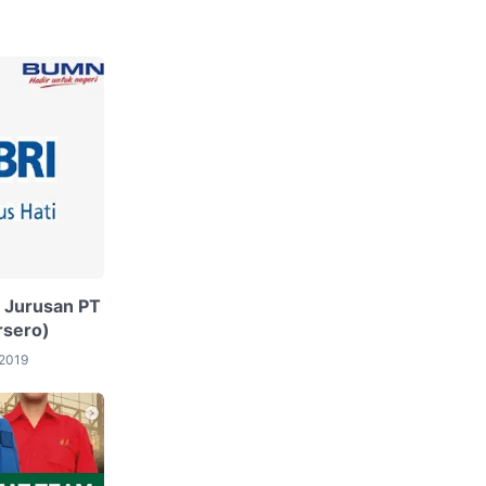
 Jurusan PT
rsero)
 2019