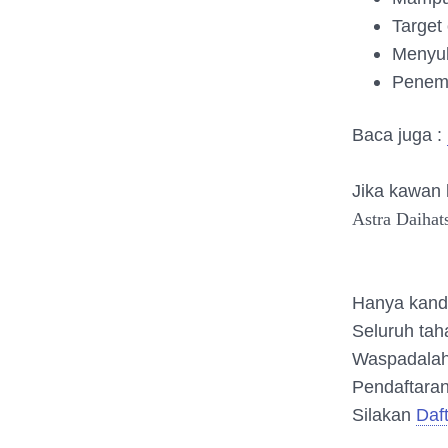
Target
Menyuk
Penemp
Baca juga :
Jika kawan 
Astra Daihat
Hanya kandi
Seluruh tah
Waspadalah 
Pendaftaran
Silakan
Daf