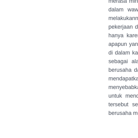
merasa min
dalam waw
melakukann
pekerjaan 
hanya kare
apapun yang
di dalam k
sebagai a
berusaha d
mendapatk
menyebabka
untuk mend
tersebut s
berusaha me