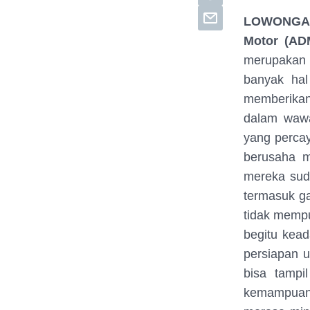
LOWONGANK
Motor (AD
merupakan
banyak hal
memberikan
dalam wawa
yang percay
berusaha m
mereka sud
termasuk g
tidak mempu
begitu kea
persiapan 
bisa tampi
kemampuanny