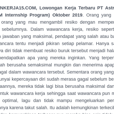
ERJA15.COM, Lowongan Kerja Terbaru PT Astr
M Internship Program) Oktober 2019
. Orang yang p
 orang yang mau mengambil resiko dengan memper
 sebelumnya. Dalam wawancara kerja, resiko seperti
 jawaban yang maksimal, pendapat yang salah atau b
ncara tentu menjadi pikiran setiap pelamar. Hanya s
a diri tidak membuat resiko buruk tersebut menjadi ha
endapatkan apa yang mereka inginkan. Yang terpen
ah berusaha semaksimal mungkin dan menerima apap
agal dalam wawancara tersebut. Sementara orang yang
nyai kepercayaan diri sudah merasa gagal sebelum be
daannya, mereka tidak lagi bisa berusaha maksimal da
untuk wawancara kerja sehingga saat wawancara pun m
l optimal, lagu dan tidak mampu mengeluarkan pe
a karena takut salah. Itu adalah kemungkinan terkeci