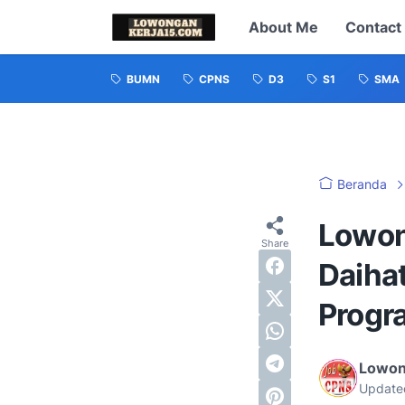
About Me
Contact
BUMN
CPNS
D3
S1
SMA
Beranda
Lowon
Daiha
Progr
Lowon
Update