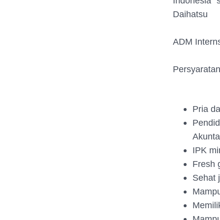
Indonesia 
Daihatsu
ADM Intern
Persyaratan
Pria d
Pendid
Akunta
IPK mi
Fresh 
Sehat 
Mampu 
Memilik
Mampu 