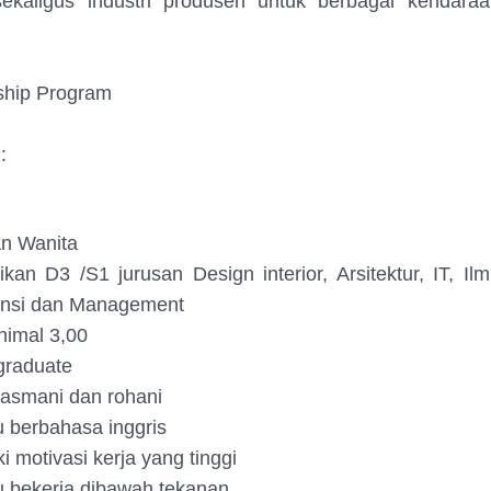
sekaligus industri produsen untuk berbagai kendara
ship Program
:
an Wanita
ikan D3 /S1 jurusan Design interior, Arsitektur, IT, Il
nsi dan Management
nimal 3,00
graduate
jasmani dan rohani
berbahasa inggris
i motivasi kerja yang tinggi
bekerja dibawah tekanan