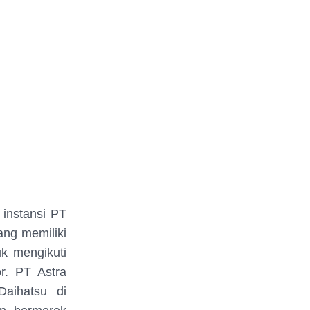
 instansi PT
ang memiliki
uk mengikuti
r. PT Astra
aihatsu di