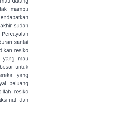
 mau datang
idak mampu
mendapatkan
akhir sudah
 Percayalah
duran santai
ikan resiko
g yang mau
besar untuk
ereka yang
yai peluang
llah resiko
aksimal dan