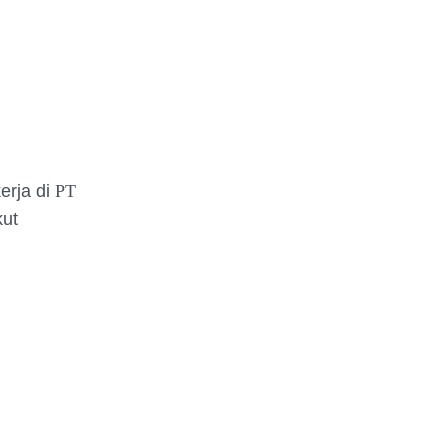
erja di
PT
kut