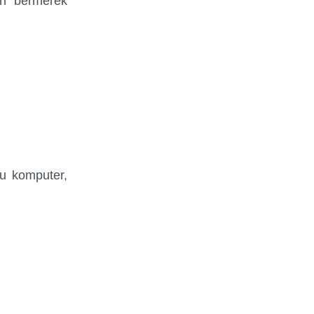
an bermerek
mu komputer,