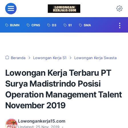
BUMN
CPNS
D3
S1
SMA
Beranda
Lowongan Kerja S1
Lowongan Kerja Swasta
Lowongan Kerja Terbaru PT
Surya Madistrindo Posisi
Operation Management Talent
November 2019
Lowongankerja15.com
Updated:
25 Nov, 2019
•