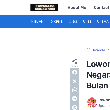
About Me
Contact
BUMN
CPNS
D3
S1
SMA
Beranda
Lowon
Negar
Bulan
Lowon
Update