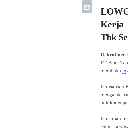
LOWO
Kerja
Tbk Se
Rekrutmen 
PT Bank Tabu
membuka
lo
Perusahaan B
mengajak pa
untuk menja
Perseroan te
calon karya