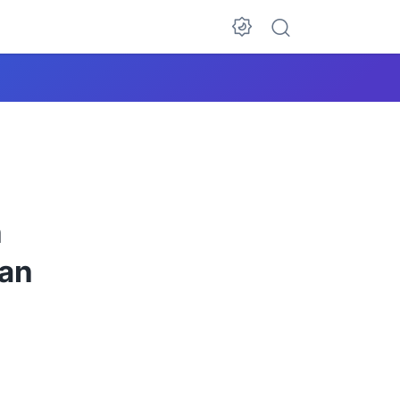
n
san