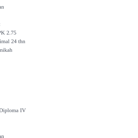
an
:
PK 2.75
imal 24 thn
nikah
 Diploma IV
an