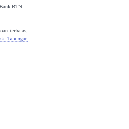
a Bank BTN
an terbatas,
nk Tabungan