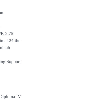
an
:
PK 2.75
imal 24 thn
nikah
ing Support
 Diploma IV