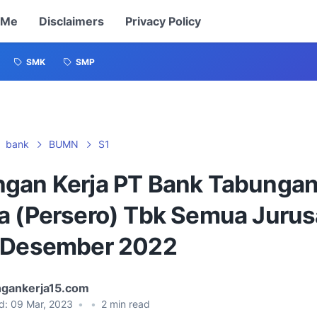
 Me
Disclaimers
Privacy Policy
SMK
SMP
bank
BUMN
S1
gan Kerja PT Bank Tabunga
a (Persero) Tbk Semua Juru
 Desember 2022
gankerja15.com
d:
09 Mar, 2023
•
•
2
min read