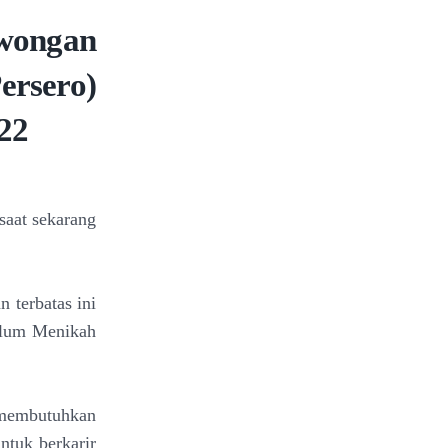
ongan
rsero)
22
aat sekarang
 terbatas ini
elum Menikah
i membutuhkan
tuk berkarir