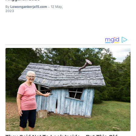
By
Lowongankerja15.com
12 May,
•
2023