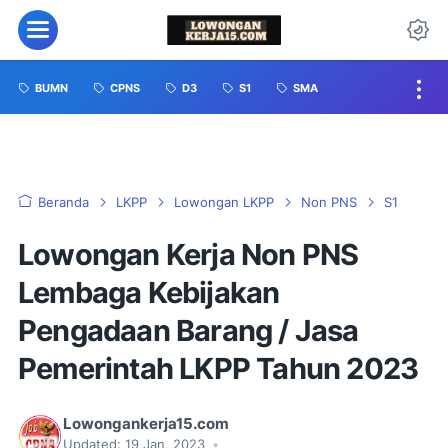
BUMN
CPNS
D3
S1
SMA
Beranda
LKPP
Lowongan LKPP
Non PNS
S1
Lowongan Kerja Non PNS
Lembaga Kebijakan
Pengadaan Barang / Jasa
Pemerintah LKPP Tahun 2023
Lowongankerja15.com
Updated:
19 Jan, 2023
•