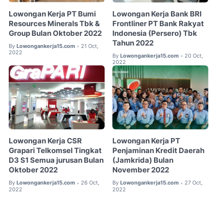
Lowongan Kerja PT Bumi
Lowongan Kerja Bank BRI
Resources Minerals Tbk &
Frontliner PT Bank Rakyat
Group Bulan Oktober 2022
Indonesia (Persero) Tbk
Tahun 2022
By
Lowongankerja15.com
21 Oct,
•
2022
By
Lowongankerja15.com
20 Oct,
•
2022
Lowongan Kerja CSR
Lowongan Kerja PT
Grapari Telkomsel Tingkat
Penjaminan Kredit Daerah
D3 S1 Semua jurusan Bulan
(Jamkrida) Bulan
Oktober 2022
November 2022
By
Lowongankerja15.com
26 Oct,
By
Lowongankerja15.com
27 Oct,
•
•
2022
2022