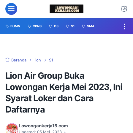
BUMN
CPNS
D3
S1
SMA
Beranda
lion
S1
Lion Air Group Buka
Lowongan Kerja Mei 2023, Ini
Syarat Loker dan Cara
Daftarnya
Lowongankerja15.com
Updated:
05 Mei, 2023
•