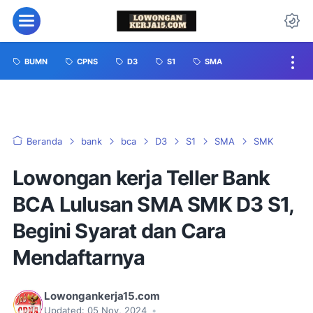
BUMN
CPNS
D3
S1
SMA
Beranda
bank
bca
D3
S1
SMA
SMK
Lowongan kerja Teller Bank
BCA Lulusan SMA SMK D3 S1,
Begini Syarat dan Cara
Mendaftarnya
Lowongankerja15.com
Updated:
05 Nov, 2024
•