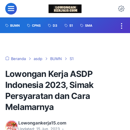
BUMN
CPNS
D3
S1
SMA
Beranda
asdp
BUMN
S1
Lowongan Kerja ASDP
Indonesia 2023, Simak
Persyaratan dan Cara
Melamarnya
Lowongankerja15.com
Updated:
15 Jun, 2023
•