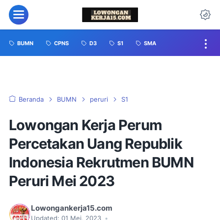
BUMN
CPNS
D3
S1
SMA
Beranda
BUMN
peruri
S1
Lowongan Kerja Perum
Percetakan Uang Republik
Indonesia Rekrutmen BUMN
Peruri Mei 2023
Lowongankerja15.com
Updated:
01 Mei, 2023
•