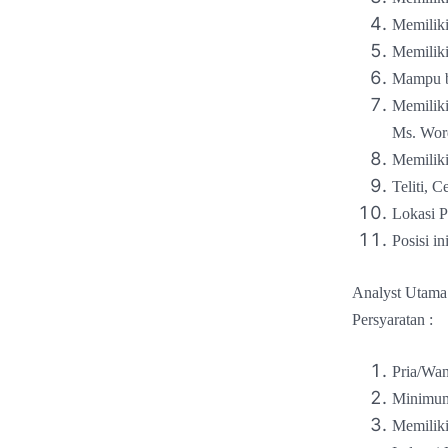
Memiliki
Memiliki
Mampu be
Memiliki
Ms. Wor
Memiliki
Teliti, C
Lokasi
Posisi i
Analyst Utama
Persyaratan :
Pria/Wan
Minimum
Memilik