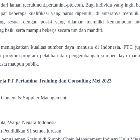
r dari laman
recruitment.pertamina-ptc.com,
Bagi individu yang ingin 
pat beberapa kualifikasi yang harus dipenuhi, di antaranya memiliki
ng sesuai dengan posisi yang dilamar, memiliki kemampuan int
g baik, serta mampu bekerja secara tim dan mandiri.
meningkatkan kualitas sumber daya manusia di Indonesia, PTC j
 program-program pelatihan dan pengembangan sumber daya manus
wasta maupun publik.
ja PT Pertamina Training dan Consulting Mei 2023
 Content & Supplier Management
ita, Warga Negara Indonesia
 Pendidikan S1 semua jurusan
 pengalaman 6 tahun di Supply Chain Management Industri Hulu Mig