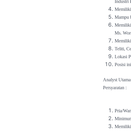
Industri
Memiliki
Mampu be
Memiliki
Ms. Wor
Memiliki
Teliti, C
Lokasi
Posisi i
Analyst Utama
Persyaratan :
Pria/Wan
Minimum
Memiliki