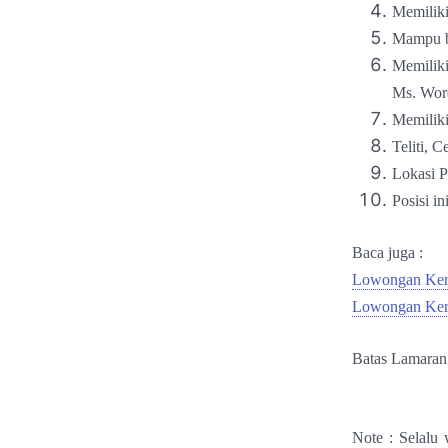
Memiliki
Mampu be
Memiliki
Ms. Wor
Memiliki
Teliti, C
Lokasi
Posisi i
Baca juga :
Lowongan Kerj
Lowongan Ker
Batas Lamaran
Note : Selalu