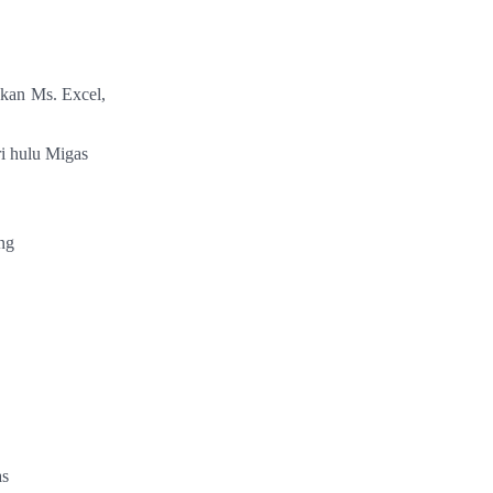
akan Ms. Excel,
i hulu Migas
ng
as