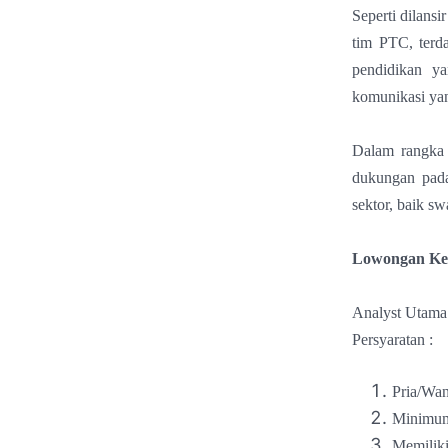
Seperti dilansi
tim PTC, terda
pendidikan ya
komunikasi yan
Dalam rangka 
dukungan pada
sektor, baik s
Lowongan Ker
Analyst Utama
Persyaratan :
Pria/Wan
Minimum
Memiliki