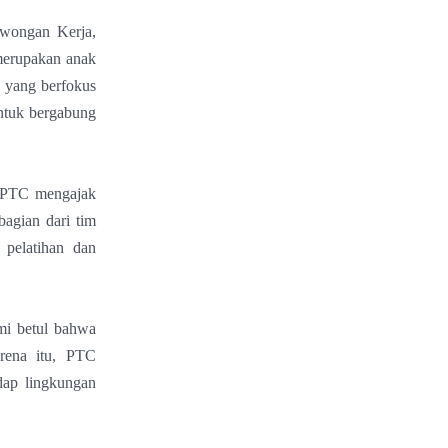
owongan Kerja,
erupakan anak
 yang berfokus
untuk bergabung
, PTC mengajak
agian dari tim
 pelatihan dan
mi betul bahwa
arena itu, PTC
adap lingkungan