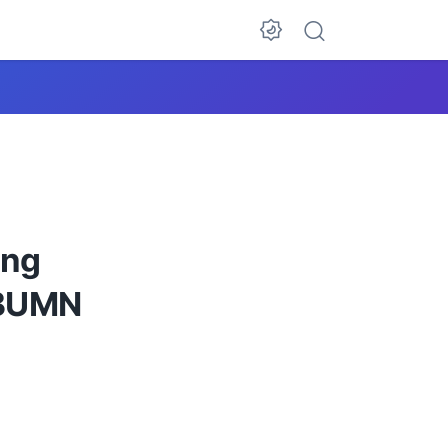
ing
 BUMN