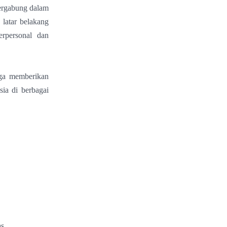
bergabung dalam
 latar belakang
erpersonal dan
uga memberikan
ia di berbagai
as