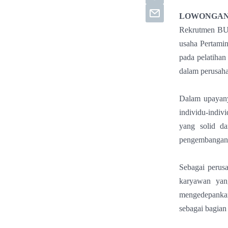
LOWONGAN
Rekrutmen BU
usaha Pertami
pada pelatihan
dalam perusah
Dalam upayany
individu-indi
yang solid da
pengembangan k
Sebagai perus
karyawan yang
mengedepankan 
sebagai bagian