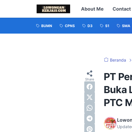
About Me
Contact
BUMN
CPNS
D3
S1
SMA
Beranda
PT Pe
Buka 
PTC M
Lowon
Update