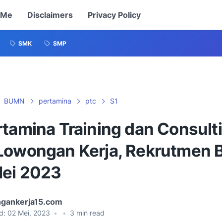
 Me
Disclaimers
Privacy Policy
SMK
SMP
BUMN
pertamina
ptc
S1
rtamina Training dan Consult
Lowongan Kerja, Rekrutmen
ei 2023
gankerja15.com
d:
02 Mei, 2023
•
•
3
min read